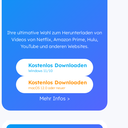
Ihre ultimative Wahl zum Herunterladen von
Videos von Netflix, Amazon Prime, Hulu,
YouTube und anderen Websites.
Kostenlos Downloaden
Windows
11/10
Kostenlos Downloaden
macOS 12.0 oder neuer
Mehr Infos >