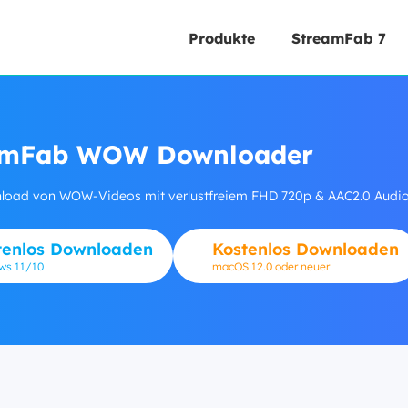
Produkte
StreamFab 7
amFab WOW Downloader
oad von WOW-Videos mit verlustfreiem FHD 720p & AAC2.0 Audio,
tenlos Downloaden
Kostenlos Downloaden
ows
11/10
macOS 12.0 oder neuer