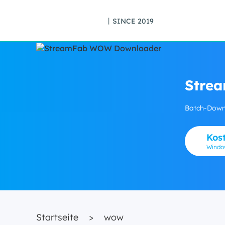
丨SINCE 2019
Stre
Batch-Downl
Kos
Wind
Startseite
>
wow