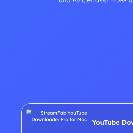
und AV1, erfasst HDR- 
YouTube Do