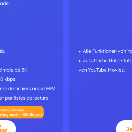
ader
eb.
Alle Funktionen von Y
Zusätzliche Unterstüt
ximale de 8K.
von YouTube Movies.
0 kbps.
me de fichiers audio MP3.
 par listes de lecture.
lange Version
ch begrenzter 40% Rabatt
9€
Je
99€