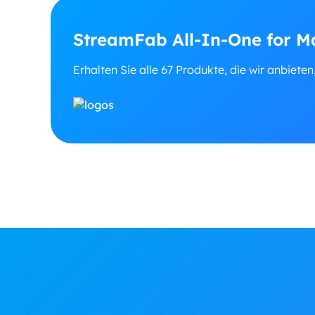
StreamFab All-In-One for M
Erhalten Sie alle 67 Produkte, die wir anbieten