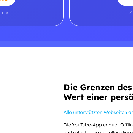
ntie
14
Die Grenzen des
Wert einer persö
Alle unterstützten Webseiten a
Die YouTube-App erlaubt Offl
und selbst dann verfallen dies