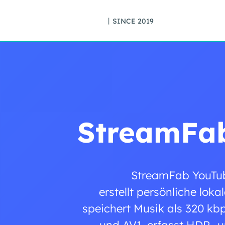
丨SINCE 2019
StreamFa
StreamFab YouTub
erstellt persönliche lo
speichert Musik als 320 kb