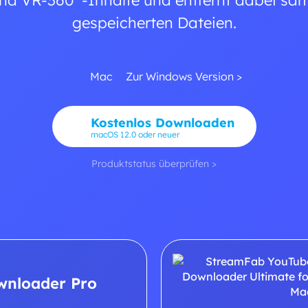
und VR-360°-Inhalte und entfernt dabei sä
gespeicherten Dateien.
Mac
Zur Windows Version >
Kostenlos Downloaden
macOS 12.0 oder neuer
Produktstatus überprüfen >
wnloader Pro