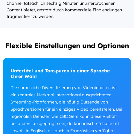
Channel tatsächlich sechzig Minuten ununterbrochenen
Content bietet, anstatt durch kommerzielle Einblendungen
fragmentiert zu werden.
Flexible Einstellungen und Optionen
Untertitel und Tonspuren in einer Sprache
Ihrer Wahl
Die sprachliche Diversifizierung von Videoinhalten ist
ein zentrales Merkmal international ausgerichteter
Streaming-Plattformen, die häufig Dutzende von
Sprachversionen für ein einziges Video bereitstellen. Bei
regionalen Diensten wie CBC Gem kann diese Vielfalt
besonders ausgeprägt sein, da kanadische Inhalte oft
sowohl in Englisch als auch in Französisch verfügbar