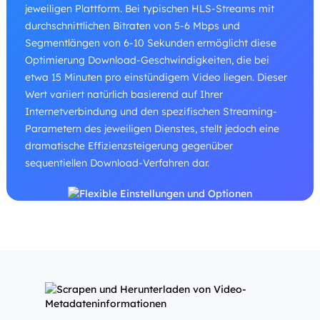
jeweiligen Plattform. Bei typischen HLS-Streams mit
durchschnittlichen Bitraten von 5-6 Mbps und
Segmentlängen von 6-10 Sekunden ermöglicht diese
Optimierung Download-Geschwindigkeiten, die bei
etwa 15 Minuten pro einstündigem Video liegen. Dieser
Wert variiert natürlich basierend auf Ihrer
Internetverbindung und den spezifischen Streaming-
Parametern des jeweiligen Dienstes, stellt jedoch eine
dramatische Effizienzsteigerung gegenüber
sequentiellen Download-Verfahren dar.