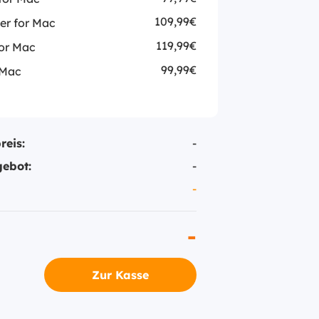
109,99€
r for Mac
119,99€
or Mac
99,99€
 Mac
reis:
-
ebot:
-
-
-
Zur Kasse