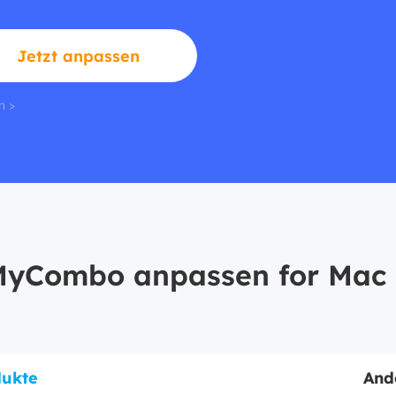
Jetzt anpassen
n >
yCombo anpassen for Mac 
dukte
And