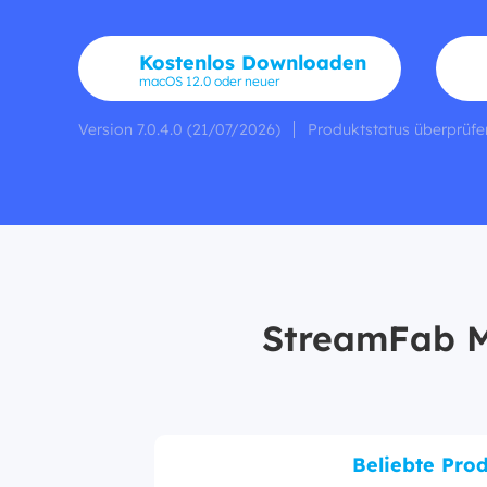
Kostenlos Downloaden
macOS 12.0 oder neuer
Version 7.0.4.0 (21/07/2026)
Produktstatus überprüfe
StreamFab M
Beliebte Pro