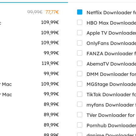
99,99€
77,77€
109,99€
c
HBO Max Downloader
109,99€
Apple TV Downloader
109,99€
OnlyFans Downloade
99,99€
FANZA Downloader f
119,99€
AbemaTV Downloader
99,99€
DMM Downloader fo
109,99€
r Mac
MGStage Downloader
99,99€
r Mac
TikTok Downloader f
89,99€
myfans Downloader 
89,99€
TVer Downloader for
89,99€
Pornhub Downloader
89,99€
danime Downloader 