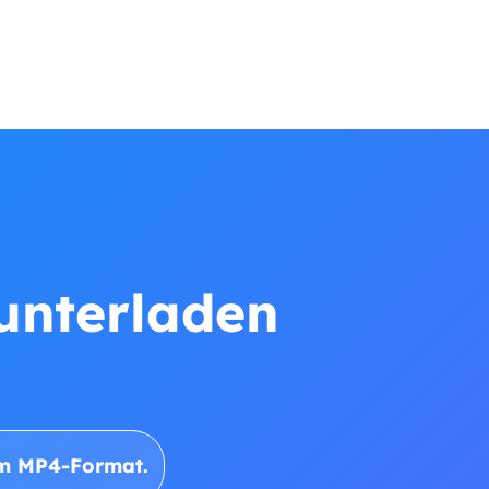
runterladen
im MP4-Format.