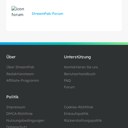
StreamFab-Forum
Über
Unterstützung
Über StreamFab
Kontaktieren Sie uns
Redaktionsteam
Benutzerhandbuch
Affiliate-Programm
FAQ
Forum
Politik
Impressum
Cookies-Richtlinie
DMCA-Richtlinie
Einkaufspolitik
Nutzungsbedingungen
Rückerstattungspolitik
Datenschutz