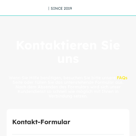
丨SINCE 2019
Kontaktieren Sie
uns
Wenn Sie Hilfe benötigen, besuchen Sie bitte unsere
FAQs
Seite oder füllen Sie das untenstehende Formular aus.
Nach dem Absenden des Formulars wird sich unser
Kundendienst so schnell wie möglich mit Ihnen in
Verbindung setzen.
Kontakt-Formular