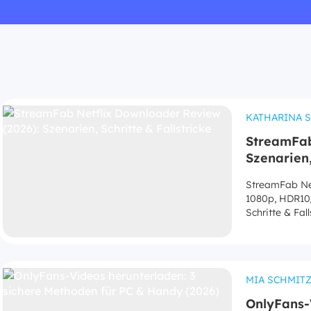
KATHARINA 
StreamFab
Szenarien,
StreamFab Net
1080p, HDR10/
Schritte & Fall
MIA SCHMIT
OnlyFans-