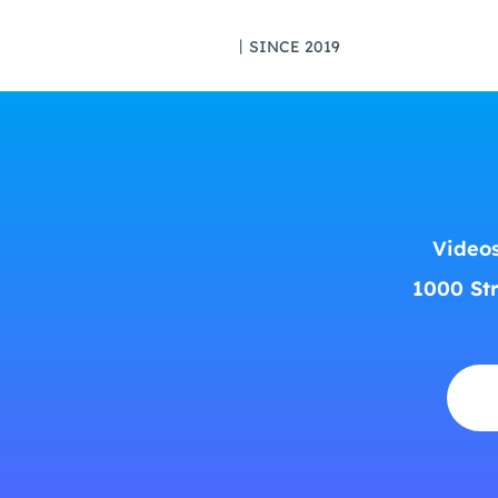
丨SINCE 2019
Videos
1000 St