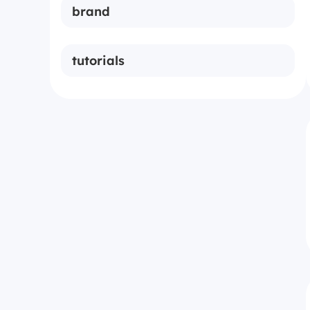
brand
Amazon
OnlyFans
tutorials
YouTube
Pluto TV
Max
Others
Disney Plus
RTL Plus
waipu