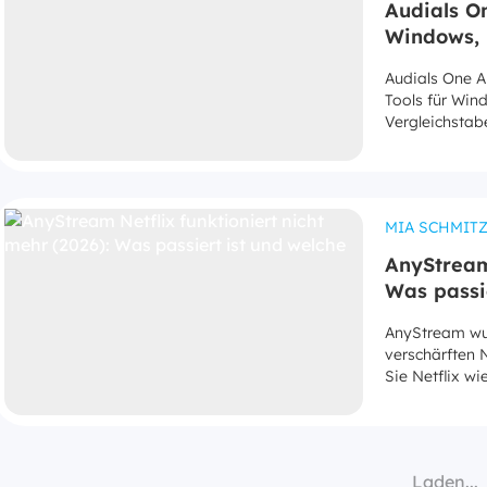
Audials On
Windows,
Audials One A
Tools für Win
Vergleichstabe
MIA SCHMIT
AnyStream 
Was passi
AnyStream wur
verschärften 
Sie Netflix wi
Laden...