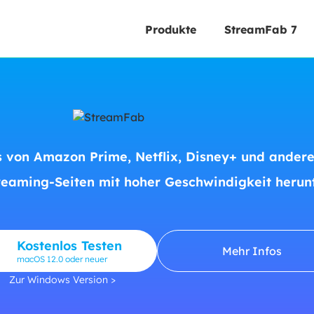
Produkte
StreamFab 7
 von Amazon Prime, Netflix, Disney+ und ander
reaming-Seiten mit hoher Geschwindigkeit herunt
Kostenlos Testen
Mehr Infos
macOS 12.0 oder neuer
Zur Windows Version >