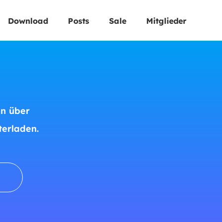
Download
Posts
Sale
Mitglieder
en über
erladen.