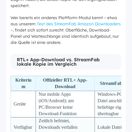
speichert.
Wer bereits ein anderes Plattform-Modul kennt – etwa
aus unserem
Test des StreamFab Amazon Downloaders
–, findet sich sofort zurecht: Oberfläche, Download-
Panel und Warteschlange sind identisch aufgebaut, nur
die Quelle ist eine andere.
RTL+ App-Download vs. StreamFab
lokale Kopie im Vergleich
Kriteriu
Offizieller RTL+ App-
StreamFab loka
m
Download
Nur mobile Apps
Windows-PC und
(iOS/Android); am
Datei anschließen
Geräte
PC/Browser keine
beliebige eigene G
Download-Funktion
übertragbar
Zeitlich befristet,
Verfügbar
Downloads verfallen
Lokale Datei bleib