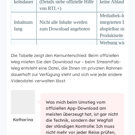
keitsdauer
(Details siehe offizielle Hilfe
keine Ablauffrist
von RTL+)
Mediathek-Inhalte,
Inhaltsum
Nicht alle Inhalte werden
integrierten Brows
fang
zum Download angeboten
abspielbar sind; De
Produktseite
Werbung wird lau
Produktseite nicht 
Werbung
Je nach Tarif mit Werbung
Die Tabelle zeigt den Kernunterschied: Beim offiziellen
gespeicherte Datei
Weg mieten Sie den Download nur – beim StreamFab-
übernommen
Weg entsteht eine Datei, die Ihnen im privaten Rahmen
MP4/MKV, frei wä
Format &
dauerhaft zur Verfügung steht und sich wie jede andere
Nur innerhalb der RTL+-
Player (z. B. VLC
Weiterver
Videodatei verwalten lässt.
App abspielbar
Ordner- und
wendung
Namensstruktur
Gültiges RTL+-Ko
Vorausset
Zahlendes RTL+-
Was mich beim Umstieg vom
StreamFab-Lizenz
zung
Abonnement
offiziellen App-Download am
Testversion
meisten überzeugt hat, ist gar nicht
Katharina
die Technik, sondern der Wegfall
der ständigen Kontrolle: Ich muss
nicht mehr vor jeder Reise prüfen,