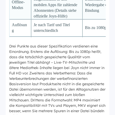
Offline-
mobilen Apps für zahlende
Wiedergabe ohne 
Modus
Abonnenten (Details siehe
Bindung
offizielle Joyn-Hilfe)
Auflösun
Je nach Tarif und Titel
Bis zu 1080p
g
unterschiedlich
MP4 oder MKV, f
Format
Nur In-App-Wiedergabe
Drei Punkte aus dieser Spezifikation verdienen eine
wählbar
Einordnung. Erstens die Auflösung: Bis zu 1080p heißt,
Werbung wird be
dass die tatsächlich gespeicherte Qualität vom
Basisversion
jeweiligen Titel abhängt – Live-TV-Mitschnitte und
Werbung
Speichern nicht
werbefinanziert
ältere Mediathek-Inhalte liegen bei Joyn nicht immer in
übernommen
Full HD vor. Zweitens das Werbethema: Dass die
Mehrere
Manuelles Streaming pro
Batch-Download 
Werbeunterbrechungen der werbefinanzierten
Folgen
Folge
Zeitplan-Funktion
Basisversion laut Produktseite nicht in die gespeicherte
Datei übernommen werden, ist für den Alltagsnutzen der
vielleicht wichtigste Unterschied zum bloßen
Mitschauen. Drittens die Formatwahl: MP4 maximiert
die Kompatibilität mit TVs und Playern, MKV eignet sich
besser, wenn Sie mehrere Spuren in einer Datei bündeln