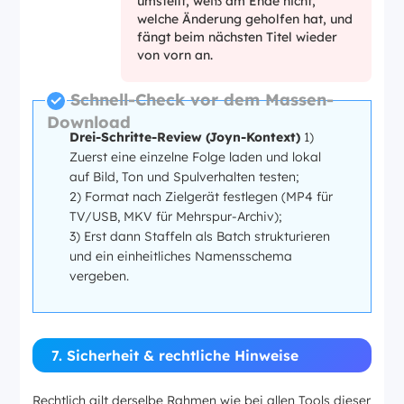
umstellt, weiß am Ende nicht,
welche Änderung geholfen hat, und
fängt beim nächsten Titel wieder
von vorn an.
Schnell-Check vor dem Massen-
Download
Drei-Schritte-Review (Joyn-Kontext)
1)
Zuerst eine einzelne Folge laden und lokal
auf Bild, Ton und Spulverhalten testen;
2) Format nach Zielgerät festlegen (MP4 für
TV/USB, MKV für Mehrspur-Archiv);
3) Erst dann Staffeln als Batch strukturieren
und ein einheitliches Namensschema
vergeben.
7. Sicherheit & rechtliche Hinweise
Rechtlich gilt derselbe Rahmen wie bei allen Tools dieser