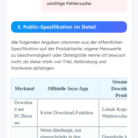
unnötige Fehlersuche.
3. Public-Spezifikation im Detail
Alle folgenden Angaben stammen aus der öffentlichen
Spezifikation auf der Produktseite; eigene Messwerte
zu Geschwindigkeit oder Dateigröße nenne ich bewusst
nicht, da diese stark von Titel, Verbindung und
Hardware abhängen.
StreamFab 
Merkmal
Offizielle Joyn-App
Downloader 
Produktsei
Downloa
d am
Lokale Kopie auf
Keine Download-Funktion
PC/Brow
Windows/macOS
ser
Wenn überhaupt, nur
eingeschränkt in den
Dauerhafte lokale 