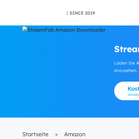
丨SINCE 2019
Stre
Laden Sie A
anzusehen.
Kos
Wind
Startseite
>
Amazon