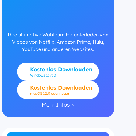
Ihre ultimative Wahl zum Herunterladen von
Videos von Netflix, Amazon Prime, Hulu,
YouTube und anderen Websites.
Kostenlos Downloaden
Windows
11/10
Kostenlos Downloaden
macOS 12.0 oder neuer
Mehr Infos >