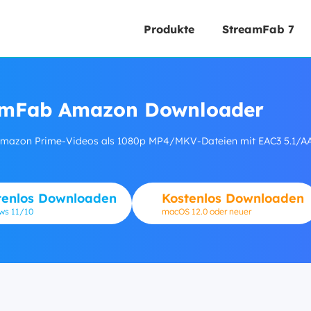
Produkte
StreamFab 7
amFab Amazon Downloader
mazon Prime-Videos als 1080p MP4/MKV-Dateien mit EAC3 5.1/AAC 
tenlos Downloaden
Kostenlos Downloaden
ows
11/10
macOS 12.0 oder neuer