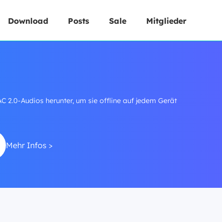
Download
Posts
Sale
Mitglieder
2.0-Audios herunter, um sie offline auf jedem Gerät
Mehr Infos >