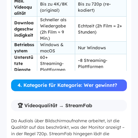
Max.
Bis zu 4K/8K
Bis zu 720p (re-
Videoqu
(original)
kodiert)
alität
Schneller als
Downloa
Wiedergabe
Echtzeit (2h Film = 2+
dgeschw
(2h Film ≈ 9
Stunden)
indigkeit
Min.)
Betriebss
Windows &
Nur Windows
ystem
macOS
Unterstü
60+
~8 Streaming-
tzte
Streaming-
Plattformen
Dienste
Plattformen
CPU-
Bis zu ~50 %
Niedrig bis
Auslastu
(Aufnahme läuft
4. Kategorie für Kategorie: Wer gewinnt?
mittel
ng
parallel)
Ja – auf
Werbung
Nicht direkt
werbefinanzierten
überspri
(werbefinanzie
🏆 Videoqualität → StreamFab
Diensten (z. B.
ngen
rte Inhalte)
Amazon Freevee)
Nutzerbe
Da Audials über Bildschirmaufnahme arbeitet, ist die
4,5 / 5
3,6 / 5
wertung
Qualität auf das beschränkt, was der Monitor anzeigt –
Abo ab ~€39,90/Jahr
in der Regel 720p. StreamFab hingegen lädt die
Preismod
Lifetime-Lizenz