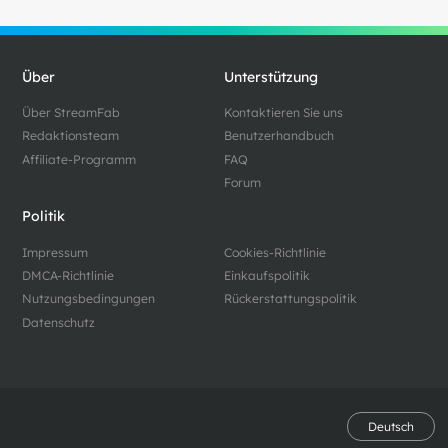
Über
Unterstützung
Über StreamFab
Kontaktieren Sie uns
Redaktionsteam
Benutzerhandbuch
Affiliate-Programm
FAQ
Forum
Politik
Impressum
Cookies-Richtlinie
DMCA-Richtlinie
Einkaufspolitik
Nutzungsbedingungen
Rückerstattungspolitik
Datenschutz
Deutsch