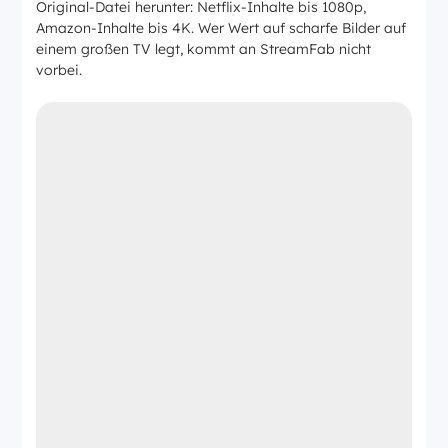
oder Einmalkauf
Original-Datei herunter: Netflix-Inhalte bis 1080p,
ell
ab ~€99,99
~€56,80
Amazon-Inhalte bis 4K. Wer Wert auf scharfe Bilder auf
Mac-
einem großen TV legt, kommt an StreamFab nicht
Unterstü
✅ Ja
❌ Nein
vorbei.
tzung