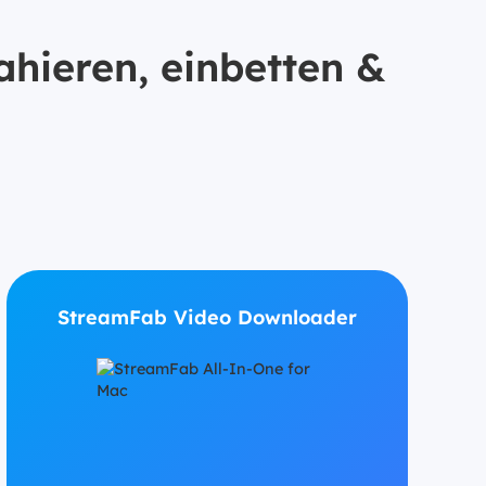
ahieren, einbetten &
StreamFab Video Downloader