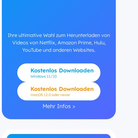
Ihre ultimative Wahl zum Herunterladen von
Videos von Netflix, Amazon Prime, Hulu,
YouTube und anderen Websites.
Kostenlos Downloaden
Windows
11/10
Kostenlos Downloaden
macOS 12.0 oder neuer
Mehr Infos >