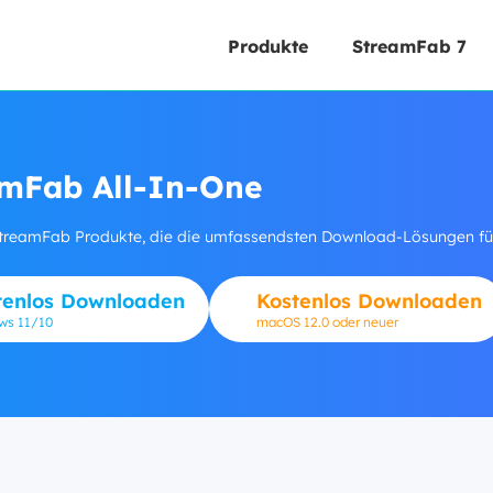
Produkte
StreamFab 7
mFab All-In-One
StreamFab Produkte, die die umfassendsten Download-Lösungen fü
tenlos Downloaden
Kostenlos Downloaden
ows
11/10
macOS 12.0 oder neuer