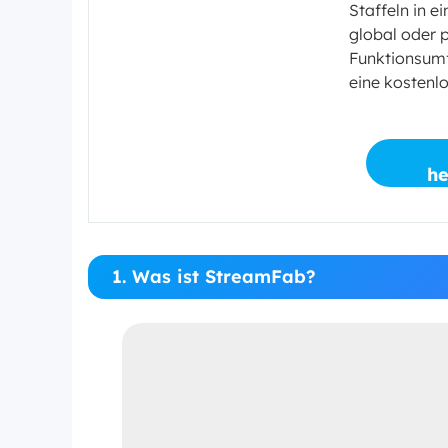
Staffeln in e
global oder p
Funktionsumfä
eine kostenlo
he
1. Was ist StreamFab?