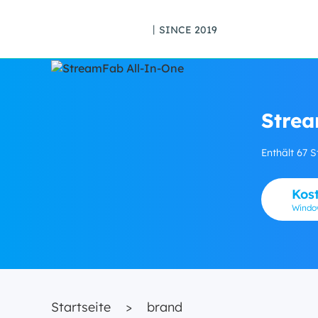
丨SINCE 2019
Strea
Enthält 67 
Kos
Wind
Startseite
>
brand