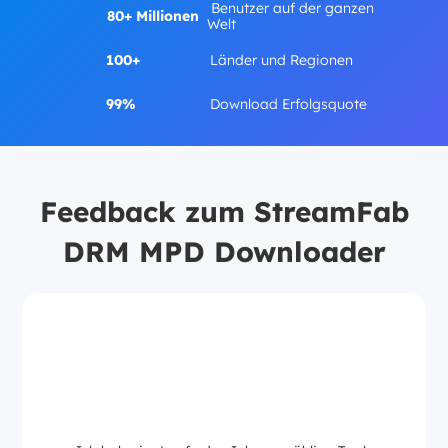
Benutzer auf der ganzen
80+ Millionen
Welt
100+
Länder und Regionen
99%
Download Erfolgsquote
Feedback zum StreamFab
DRM MPD Downloader