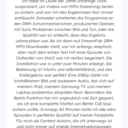
Ich habe im Laufe der Jahre unzählige Tools
ausprobiert, um Videos von MPD-Streaming-Seiten
zu sichern, und war mit den Ergebnissen fast immer
enttäuscht. Entweder scheiterten die Programme an
den DRM-Schutzmechanismen, produzierten Dateien
mit Sync-Problemen zwischen Bild und Ton, oder die
Qualität war so schlecht, dass das Ergebnis
unbrauchbar war. Als ich dann auf StreamFab DRM
MPD Downloader stieß, war ich anfangs skeptisch,
aber nach dem ersten Test mit einer Episode von
Outlander von StarZ war ich restlos begeistert. Die
Installation war in unter zwei Minuten erledigt, die
Bedienung ist intuitiv und selbsterklärend, und das
Endergebnis war perfekt: Eine 1080p-Datei mit
kristallklarem Bild und sauberem Audio, das sich auf
meinem iPad, meinem Samsung-TV und meinem
Laptop problemlos abspielen lässt. Besonders die
Batch-Funktion hat mir unglaublich viel Zeit gespart,
als ich eine komplette Staffel von Better Call Saul
sichern wollte. In knapp 40 Minuten hatte ich alle zehn
Episoden in perfekter Qualität auf meiner Festplatte.
Für mich als Content-Autorin, die oft unterwegs ist
und nicht immer auf stabile Internetverbindungen