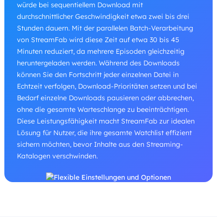
würde bei sequentiellem Download mit
durchschnittlicher Geschwindigkeit etwa zwei bis drei
Stunden dauern. Mit der parallelen Batch-Verarbeitung
von StreamFab wird diese Zeit auf etwa 30 bis 45
Minuten reduziert, da mehrere Episoden gleichzeitig
heruntergeladen werden. Während des Downloads
können Sie den Fortschritt jeder einzelnen Datei in
Echtzeit verfolgen, Download-Prioritäten setzen und bei
Bedarf einzelne Downloads pausieren oder abbrechen,
ohne die gesamte Warteschlange zu beeinträchtigen.
Diese Leistungsfähigkeit macht StreamFab zur idealen
Lösung für Nutzer, die ihre gesamte Watchlist effizient
sichern möchten, bevor Inhalte aus den Streaming-
Katalogen verschwinden.