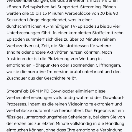
Werbeeinblendungen, die das Seherlebnis massiv stören
können. Bei typischen Ad-Supported-Streaming-Plänen
werden alle 10 bis 15 Minuten Werbeblöcke von 30 bis 90
Sekunden Länge eingeblendet, was in einer
durchschnittlichen 45-minütigen TV-Episode zu bis zu vier
Unterbrechungen führt. In einer kompletten Staffel mit zehn
Episoden summiert sich dies zu über 30 Minuten reinem
Werbezeitverlust, Zeit, die Sie stattdessen für weitere
Inhalte oder andere Aktivitäten nutzen könnten. Noch
frustrierender ist die Platzierung von Werbung in
emotionalen Höhepunkten oder spannenden Cliffhangern,
wo sie die narrative Immersion brutal unterbricht und den
Zuschauer aus der Geschichte reißt.
StreamFab DRM MPD Downloader eliminiert diese
Werbeunterbrechungen vollständig während des Download-
Prozesses, indem es die reinen Videoinhalte extrahiert und
Werbeblöcke automatisch herausfiltert. Das Ergebnis ist ein
flüssiges, unterbrechungsfreies Seherlebnis, bei dem Sie von
der ersten bis zur letzten Minute vollständig in die Handlung
eintauchen können, ohne dass Ihre emotionale Verbindung