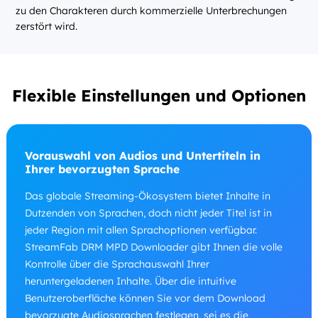
zu den Charakteren durch kommerzielle Unterbrechungen
zerstört wird.
Flexible Einstellungen und Optionen
Vorauswahl von Audios und Untertiteln in
Ihrer bevorzugten Sprache
Das globale Streaming-Ökosystem bietet Inhalte in
Dutzenden von Sprachen, doch nicht jeder Titel ist in
jeder Region mit allen Sprachoptionen verfügbar.
StreamFab DRM MPD Downloader gibt Ihnen die volle
Kontrolle über die Sprachauswahl Ihrer
heruntergeladenen Inhalte. Über die intuitive
Benutzeroberfläche können Sie vor dem Download
bevorzugte Audiosprachen festlegen, sei es die