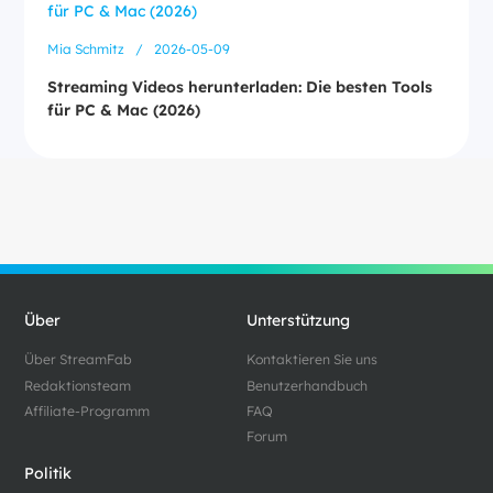
Mia Schmitz
/
2026-05-09
Streaming Videos herunterladen: Die besten Tools
für PC & Mac (2026)
Über
Unterstützung
Über StreamFab
Kontaktieren Sie uns
Redaktionsteam
Benutzerhandbuch
Affiliate-Programm
FAQ
Forum
Politik