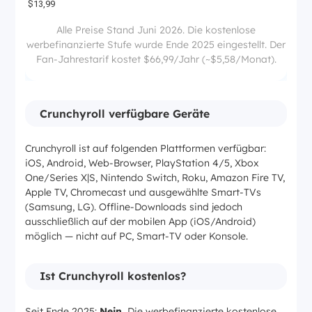
$13,99
Alle Preise Stand Juni 2026. Die kostenlose
werbefinanzierte Stufe wurde Ende 2025 eingestellt. Der
4 Geräte
Fan-Jahrestarif kostet $66,99/Jahr (~$5,58/Monat).
Unbegrenzt, HD
Crunchyroll verfügbare Geräte
Ultimate Fan
Crunchyroll ist auf folgenden Plattformen verfügbar:
iOS, Android, Web-Browser, PlayStation 4/5, Xbox
$17,99
One/Series X|S, Nintendo Switch, Roku, Amazon Fire TV,
Apple TV, Chromecast und ausgewählte Smart-TVs
(Samsung, LG). Offline-Downloads sind jedoch
6 Geräte
ausschließlich auf der mobilen App (iOS/Android)
möglich — nicht auf PC, Smart-TV oder Konsole.
Unbegrenzt, HD + Manga
Ist Crunchyroll kostenlos?
Seit Ende 2025:
Nein.
Die werbefinanzierte kostenlose