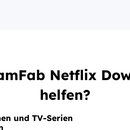
amFab Netflix Do
helfen?
men und TV-Serien
n