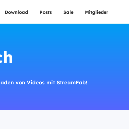
Download
Posts
Sale
Mitglieder
ch
rladen von Videos mit StreamFab!