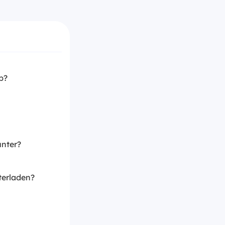
b?
unter?
terladen?