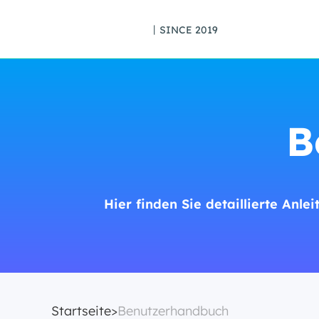
丨SINCE 2019
B
Hier finden Sie detaillierte An
Startseite
>
Benutzerhandbuch