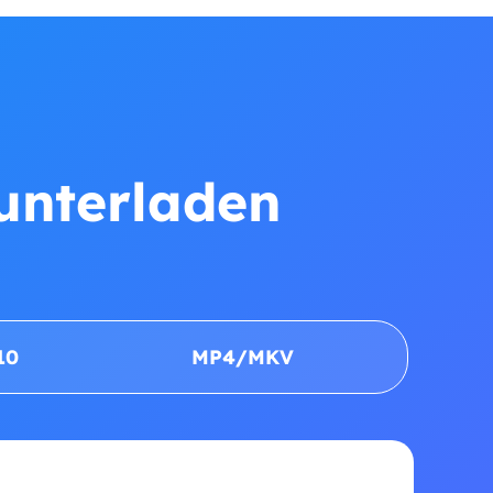
runterladen
10
MP4/MKV