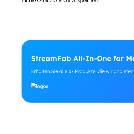
für die Offline-Ansicht zu speichern.
StreamFab All-In-One for M
Erhalten Sie alle 67 Produkte, die wir anbieten