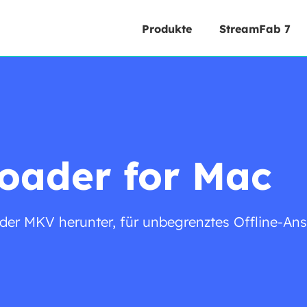
Produkte
StreamFab 7
oader for Mac
er MKV herunter, für unbegrenztes Offline-Ans